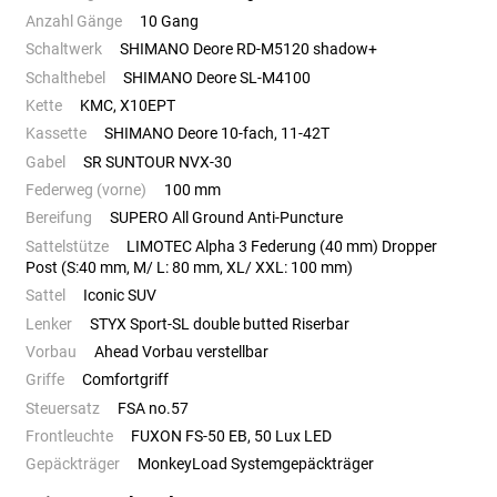
Anzahl Gänge
10 Gang
Schaltwerk
SHIMANO Deore RD-M5120 shadow+
Schalthebel
SHIMANO Deore SL-M4100
Kette
KMC, X10EPT
Kassette
SHIMANO Deore 10-fach, 11-42T
Gabel
SR SUNTOUR NVX-30
Federweg (vorne)
100 mm
Bereifung
SUPERO All Ground Anti-Puncture
Sattelstütze
LIMOTEC Alpha 3 Federung (40 mm) Dropper
Post (S:40 mm, M/ L: 80 mm, XL/ XXL: 100 mm)
Sattel
Iconic SUV
Lenker
STYX Sport-SL double butted Riserbar
Vorbau
Ahead Vorbau verstellbar
Griffe
Comfortgriff
Steuersatz
FSA no.57
Frontleuchte
FUXON FS-50 EB, 50 Lux LED
Gepäckträger
MonkeyLoad Systemgepäckträger