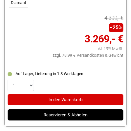
Diamant
blue
4.399,- €
25%
3.269,- €
inkl. 19% MwSt.
zzgl. 78,99 €
Versandkosten & Gewicht
Auf Lager, Lieferung in 1-3 Werktagen
In den Warenkorb
Reservieren & Abholen