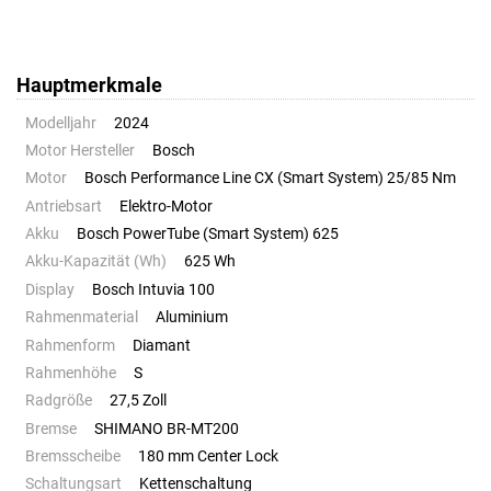
Hauptmerkmale
Modelljahr
2024
Motor Hersteller
Bosch
Motor
Bosch Performance Line CX (Smart System) 25/85 Nm
Antriebsart
Elektro-Motor
Akku
Bosch PowerTube (Smart System) 625
Akku-Kapazität (Wh)
625 Wh
Display
Bosch Intuvia 100
Rahmenmaterial
Aluminium
Rahmenform
Diamant
Rahmenhöhe
S
Radgröße
27,5 Zoll
Bremse
SHIMANO BR-MT200
Bremsscheibe
180 mm Center Lock
Schaltungsart
Kettenschaltung