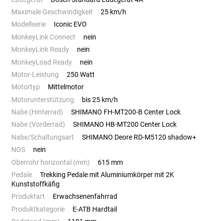
Maximale Geschwindigkeit
25 km/h
Modellserie
Iconic EVO
MonkeyLink Connect
nein
MonkeyLink Ready
nein
MonkeyLoad Ready
nein
Motor-Leistung
250 Watt
Motortyp
Mittelmotor
Motorunterstützung
bis 25 km/h
Nabe (Hinterrad)
SHIMANO FH-MT200-B Center Lock
Nabe (Vorderrad)
SHIMANO HB-MT200 Center Lock
Nabe/Schaltungsart
SHIMANO Deore RD-M5120 shadow+
NOS
nein
Oberrohr horizontal (mm)
615 mm
Pedale
Trekking Pedale mit Aluminiumkörper mit 2K
Kunststoffkäfig
Produktart
Erwachsenenfahrrad
Produktkategorie
E-ATB Hardtail