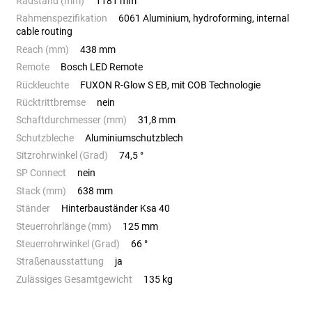
Radstand (mm)
1181 mm
Rahmenspezifikation
6061 Aluminium, hydroforming, internal
cable routing
Reach (mm)
438 mm
Remote
Bosch LED Remote
Rückleuchte
FUXON R-Glow S EB, mit COB Technologie
Rücktrittbremse
nein
Schaftdurchmesser (mm)
31,8 mm
Schutzbleche
Aluminiumschutzblech
Sitzrohrwinkel (Grad)
74,5 °
SP Connect
nein
Stack (mm)
638 mm
Ständer
Hinterbauständer Ksa 40
Steuerrohrlänge (mm)
125 mm
Steuerrohrwinkel (Grad)
66 °
Straßenausstattung
ja
Zulässiges Gesamtgewicht
135 kg