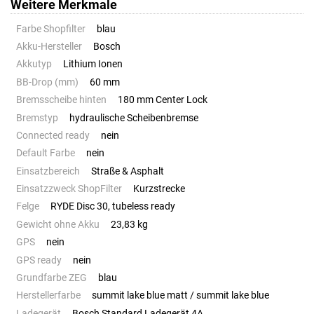
Weitere Merkmale
Farbe Shopfilter
blau
Akku-Hersteller
Bosch
Akkutyp
Lithium Ionen
BB-Drop (mm)
60 mm
Bremsscheibe hinten
180 mm Center Lock
Bremstyp
hydraulische Scheibenbremse
Connected ready
nein
Default Farbe
nein
Einsatzbereich
Straße & Asphalt
Einsatzzweck ShopFilter
Kurzstrecke
Felge
RYDE Disc 30, tubeless ready
Gewicht ohne Akku
23,83 kg
GPS
nein
GPS ready
nein
Grundfarbe ZEG
blau
Herstellerfarbe
summit lake blue matt / summit lake blue
Ladegerät
Bosch Standard Ladegerät 4A