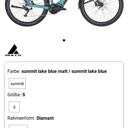
Farbe:
summit lake blue matt / summit lake blue
summit
lake
Größe:
S
blue
S
matt /
summit
Rahmenform:
Diamant
lake