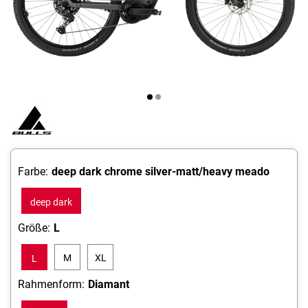
Farbe:
deep dark chrome silver-matt/heavy meado
deep dark
chrome
Größe:
L
silver-
M
XL
L
matt/heavy
meado
Rahmenform:
Diamant