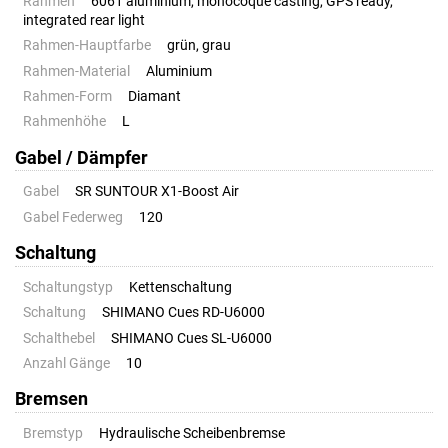
Rahmen
6061 aluminium, monocoque casting, GPS ready,
integrated rear light
Rahmen-Hauptfarbe
grün, grau
Rahmen-Material
Aluminium
Rahmen-Form
Diamant
Rahmenhöhe
L
Gabel / Dämpfer
Gabel
SR SUNTOUR X1-Boost Air
Gabel Federweg
120
Schaltung
Schaltungstyp
Kettenschaltung
Schaltung
SHIMANO Cues RD-U6000
Schalthebel
SHIMANO Cues SL-U6000
Anzahl Gänge
10
Bremsen
Bremstyp
Hydraulische Scheibenbremse