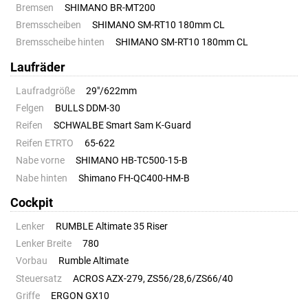
Bremsen
SHIMANO BR-MT200
Bremsscheiben
SHIMANO SM-RT10 180mm CL
Bremsscheibe hinten
SHIMANO SM-RT10 180mm CL
Laufräder
Laufradgröße
29"/622mm
Felgen
BULLS DDM-30
Reifen
SCHWALBE Smart Sam K-Guard
Reifen ETRTO
65-622
Nabe vorne
SHIMANO HB-TC500-15-B
Nabe hinten
Shimano FH-QC400-HM-B
Cockpit
Lenker
RUMBLE Altimate 35 Riser
Lenker Breite
780
Vorbau
Rumble Altimate
Steuersatz
ACROS AZX-279, ZS56/28,6/ZS66/40
Griffe
ERGON GX10