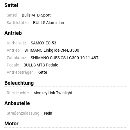
Sattel
Sattel
Bulls MTB-Sport
Sattelstütze
BULLS Aluminium
Antrieb
Kurbelsatz
SAMOX EC-53
Antrieb
SHIMANO Linkglide CN-LG500
Zahnkranz
SHIMANO CUES CS-LG300-10 11-48T
Pedale
BULLS MTB Pedale
Antriebsträger
Kette
Beleuchtung
Rückleuchte
MonkeyLink Twinlight
Anbauteile
Straßenzulassung
Nein
Motor