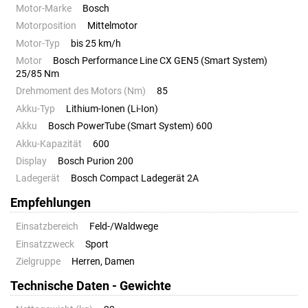
Motor-Marke
Bosch
Motorposition
Mittelmotor
Motor-Typ
bis 25 km/h
Motor
Bosch Performance Line CX GEN5 (Smart System)
25/85 Nm
Drehmoment des Motors (Nm)
85
Akku-Typ
Lithium-Ionen (Li-Ion)
Akku
Bosch PowerTube (Smart System) 600
Akku-Kapazität
600
Display
Bosch Purion 200
Ladegerät
Bosch Compact Ladegerät 2A
Empfehlungen
Einsatzbereich
Feld-/Waldwege
Einsatzzweck
Sport
Zielgruppe
Herren, Damen
Technische Daten - Gewichte