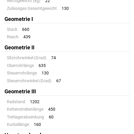
Nettogewicht (kg)
22
Zulässiges Gesamtgewicht
130
Geometrie I
Stack
660
Reach
439
Geometrie II
Sitzrohrwinkel (Grad)
74
Oberrohrlänge
635
Steuerrohrlänge
130
Steuerrohrwinkel (Grad)
67
Geometrie III
Radstand
1202
Kettenstrebenlänge
450
Tretlagerabsenkung
60
Kurbellänge
160