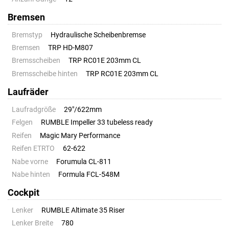
Bremsen
Bremstyp
Hydraulische Scheibenbremse
Bremsen
TRP HD-M807
Bremsscheiben
TRP RC01E 203mm CL
Bremsscheibe hinten
TRP RC01E 203mm CL
Laufräder
Laufradgröße
29"/622mm
Felgen
RUMBLE Impeller 33 tubeless ready
Reifen
Magic Mary Performance
Reifen ETRTO
62-622
Nabe vorne
Forumula CL-811
Nabe hinten
Formula FCL-548M
Cockpit
Lenker
RUMBLE Altimate 35 Riser
Lenker Breite
780