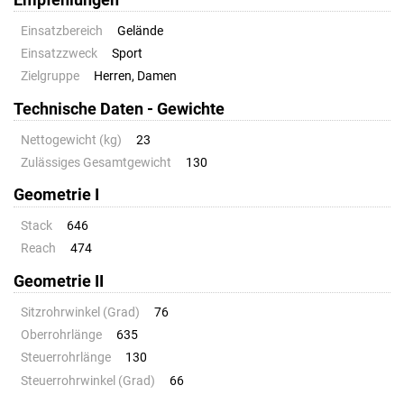
Einsatzbereich
Gelände
Einsatzzweck
Sport
Zielgruppe
Herren, Damen
Technische Daten - Gewichte
Nettogewicht (kg)
23
Zulässiges Gesamtgewicht
130
Geometrie I
Stack
646
Reach
474
Geometrie II
Sitzrohrwinkel (Grad)
76
Oberrohrlänge
635
Steuerrohrlänge
130
Steuerrohrwinkel (Grad)
66