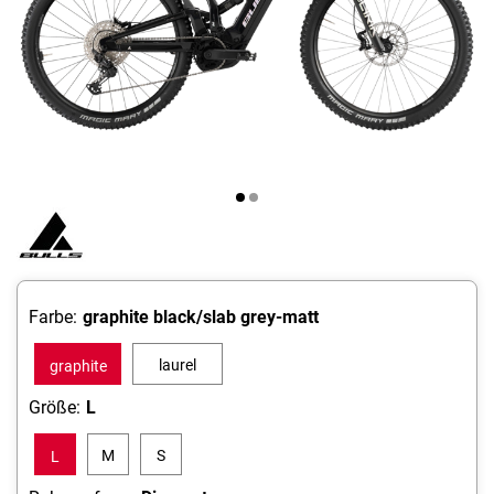
Farbe:
graphite black/slab grey-matt
laurel
graphite
green-
black/slab
Größe:
L
matt/laurel
grey-matt
M
S
L
green