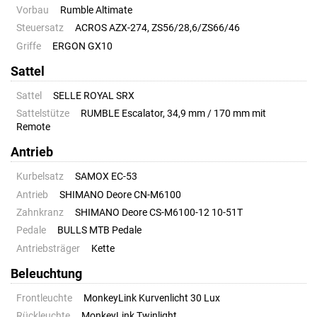
Vorbau
Rumble Altimate
Steuersatz
ACROS AZX-274, ZS56/28,6/ZS66/46
Griffe
ERGON GX10
Sattel
Sattel
SELLE ROYAL SRX
Sattelstütze
RUMBLE Escalator, 34,9 mm / 170 mm mit
Remote
Antrieb
Kurbelsatz
SAMOX EC-53
Antrieb
SHIMANO Deore CN-M6100
Zahnkranz
SHIMANO Deore CS-M6100-12 10-51T
Pedale
BULLS MTB Pedale
Antriebsträger
Kette
Beleuchtung
Frontleuchte
MonkeyLink Kurvenlicht 30 Lux
Rückleuchte
MonkeyLink Twinlight