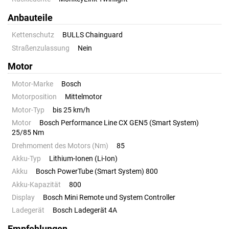
Anbauteile
Kettenschutz
BULLS Chainguard
Straßenzulassung
Nein
Motor
Motor-Marke
Bosch
Motorposition
Mittelmotor
Motor-Typ
bis 25 km/h
Motor
Bosch Performance Line CX GEN5 (Smart System)
25/85 Nm
Drehmoment des Motors (Nm)
85
Akku-Typ
Lithium-Ionen (Li-Ion)
Akku
Bosch PowerTube (Smart System) 800
Akku-Kapazität
800
Display
Bosch Mini Remote und System Controller
Ladegerät
Bosch Ladegerät 4A
Empfehlungen