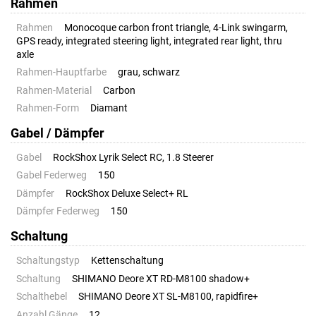
Rahmen
Rahmen
Monocoque carbon front triangle, 4-Link swingarm,
GPS ready, integrated steering light, integrated rear light, thru
axle
Rahmen-Hauptfarbe
grau, schwarz
Rahmen-Material
Carbon
Rahmen-Form
Diamant
Gabel / Dämpfer
Gabel
RockShox Lyrik Select RC, 1.8 Steerer
Gabel Federweg
150
Dämpfer
RockShox Deluxe Select+ RL
Dämpfer Federweg
150
Schaltung
Schaltungstyp
Kettenschaltung
Schaltung
SHIMANO Deore XT RD-M8100 shadow+
Schalthebel
SHIMANO Deore XT SL-M8100, rapidfire+
Anzahl Gänge
12