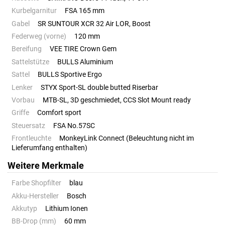
Kurbelgarnitur
FSA 165 mm
Gabel
SR SUNTOUR XCR 32 Air LOR, Boost
Federweg (vorne)
120 mm
Bereifung
VEE TIRE Crown Gem
Sattelstütze
BULLS Aluminium
Sattel
BULLS Sportive Ergo
Lenker
STYX Sport-SL double butted Riserbar
Vorbau
MTB-SL, 3D geschmiedet, CCS Slot Mount ready
Griffe
Comfort sport
Steuersatz
FSA No.57SC
Frontleuchte
MonkeyLink Connect (Beleuchtung nicht im
Lieferumfang enthalten)
Weitere Merkmale
Farbe Shopfilter
blau
Akku-Hersteller
Bosch
Akkutyp
Lithium Ionen
BB-Drop (mm)
60 mm