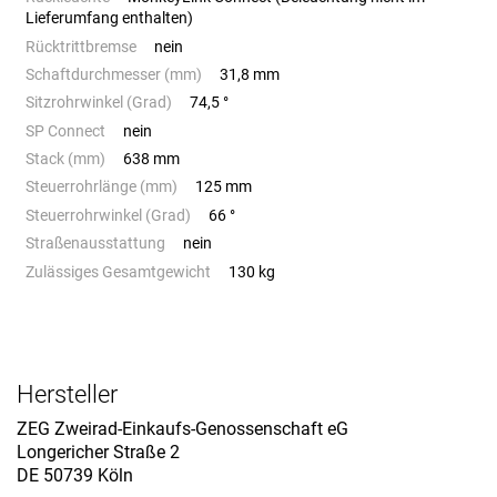
Lieferumfang enthalten)
Rücktrittbremse
nein
Schaftdurchmesser (mm)
31,8 mm
Sitzrohrwinkel (Grad)
74,5 °
SP Connect
nein
Stack (mm)
638 mm
Steuerrohrlänge (mm)
125 mm
Steuerrohrwinkel (Grad)
66 °
Straßenausstattung
nein
Zulässiges Gesamtgewicht
130 kg
Hersteller
ZEG Zweirad-Einkaufs-Genossenschaft eG
Longericher Straße 2
DE 50739 Köln