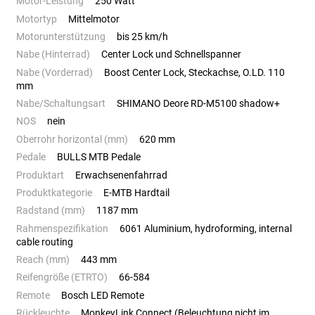
Motor-Leistung
250 Watt
Motortyp
Mittelmotor
Motorunterstützung
bis 25 km/h
Nabe (Hinterrad)
Center Lock und Schnellspanner
Nabe (Vorderrad)
Boost Center Lock, Steckachse, O.LD. 110
mm
Nabe/Schaltungsart
SHIMANO Deore RD-M5100 shadow+
NOS
nein
Oberrohr horizontal (mm)
620 mm
Pedale
BULLS MTB Pedale
Produktart
Erwachsenenfahrrad
Produktkategorie
E-MTB Hardtail
Radstand (mm)
1187 mm
Rahmenspezifikation
6061 Aluminium, hydroforming, internal
cable routing
Reach (mm)
443 mm
Reifengröße (ETRTO)
66-584
Remote
Bosch LED Remote
Rückleuchte
MonkeyLink Connect (Beleuchtung nicht im