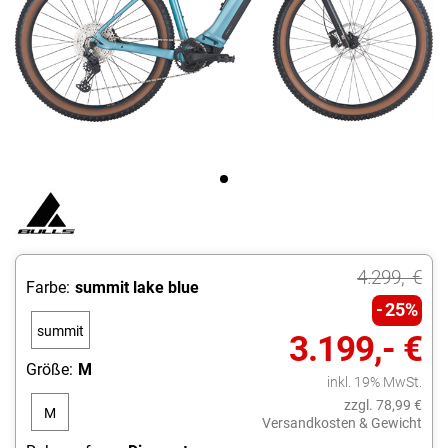
4.299,- €
Farbe:
summit lake blue
25%
summit
3.199,- €
lake
Größe:
M
inkl. 19% MwSt.
blue
zzgl. 78,99 €
M
Versandkosten & Gewicht