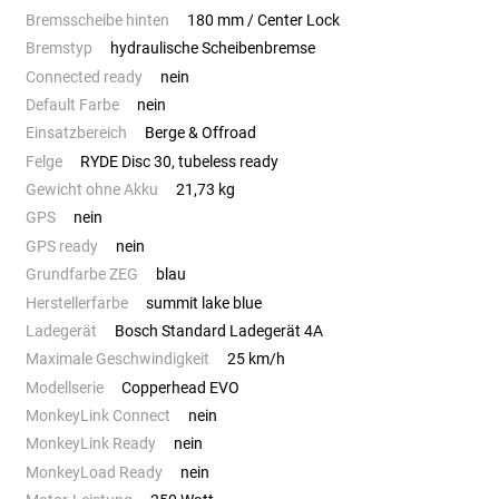
Bremsscheibe hinten
180 mm / Center Lock
Bremstyp
hydraulische Scheibenbremse
Connected ready
nein
Default Farbe
nein
Einsatzbereich
Berge & Offroad
Felge
RYDE Disc 30, tubeless ready
Gewicht ohne Akku
21,73 kg
GPS
nein
GPS ready
nein
Grundfarbe ZEG
blau
Herstellerfarbe
summit lake blue
Ladegerät
Bosch Standard Ladegerät 4A
Maximale Geschwindigkeit
25 km/h
Modellserie
Copperhead EVO
MonkeyLink Connect
nein
MonkeyLink Ready
nein
MonkeyLoad Ready
nein