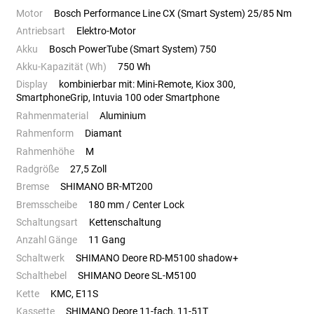
Motor
Bosch Performance Line CX (Smart System) 25/85 Nm
Antriebsart
Elektro-Motor
Akku
Bosch PowerTube (Smart System) 750
Akku-Kapazität (Wh)
750 Wh
Display
kombinierbar mit: Mini-Remote, Kiox 300,
SmartphoneGrip, Intuvia 100 oder Smartphone
Rahmenmaterial
Aluminium
Rahmenform
Diamant
Rahmenhöhe
M
Radgröße
27,5 Zoll
Bremse
SHIMANO BR-MT200
Bremsscheibe
180 mm / Center Lock
Schaltungsart
Kettenschaltung
Anzahl Gänge
11 Gang
Schaltwerk
SHIMANO Deore RD-M5100 shadow+
Schalthebel
SHIMANO Deore SL-M5100
Kette
KMC, E11S
Kassette
SHIMANO Deore 11-fach, 11-51T