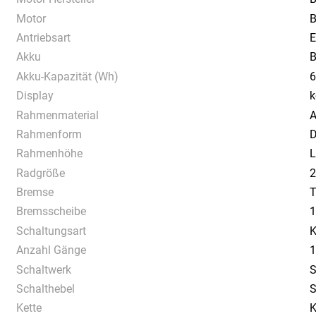
Motor
B
Antriebsart
E
Akku
B
Akku-Kapazität (Wh)
6
Display
k
Rahmenmaterial
A
Rahmenform
D
Rahmenhöhe
L
Radgröße
2
Bremse
Bremsscheibe
1
Schaltungsart
K
Anzahl Gänge
1
Schaltwerk
S
Schalthebel
S
Kette
K