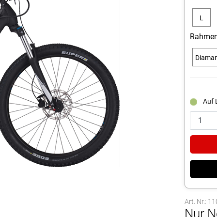
L
Rahmen
Diama
Auf 
Art. Nr.: 1
Nur N