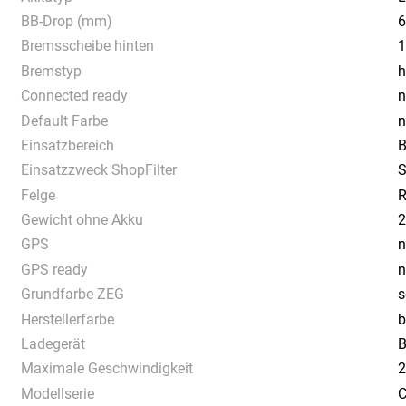
BB-Drop (mm)
Bremsscheibe hinten
1
Bremstyp
h
Connected ready
n
Default Farbe
n
Einsatzbereich
B
Einsatzzweck ShopFilter
S
Felge
R
Gewicht ohne Akku
2
GPS
n
GPS ready
n
Grundfarbe ZEG
s
Herstellerfarbe
b
Ladegerät
B
Maximale Geschwindigkeit
2
Modellserie
C