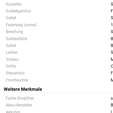
Kassette
S
Kurbelgarnitur
Gabel
S
Federweg (vorne)
Bereifung
S
Sattelstütze
B
Sattel
B
Lenker
S
Vorbau
M
Griffe
C
Steuersatz
F
Frontleuchte
M
Weitere Merkmale
Farbe Shopfilter
s
Akku-Hersteller
B
Akkutyp
L