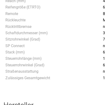
Reach (mm)
Reifengröße (ETRTO)
6
Remote
B
Rückleuchte
M
Rücktrittbremse
n
Schaftdurchmesser (mm)
3
Sitzrohrwinkel (Grad)
7
SP Connect
n
Stack (mm)
Steuerrohrlänge (mm)
Steuerrohrwinkel (Grad)
6
Straßenausstattung
n
Zulässiges Gesamtgewicht
1