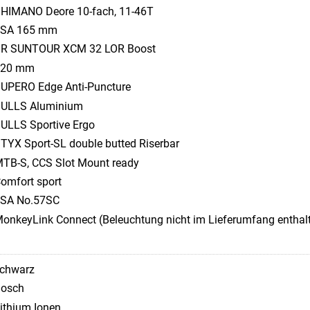
HIMANO Deore 10-fach, 11-46T
FSA 165 mm
R SUNTOUR XCM 32 LOR Boost
120 mm
UPERO Edge Anti-Puncture
ULLS Aluminium
ULLS Sportive Ergo
TYX Sport-SL double butted Riserbar
TB-S, CCS Slot Mount ready
omfort sport
SA No.57SC
onkeyLink Connect (Beleuchtung nicht im Lieferumfang enthal
chwarz
osch
ithium Ionen