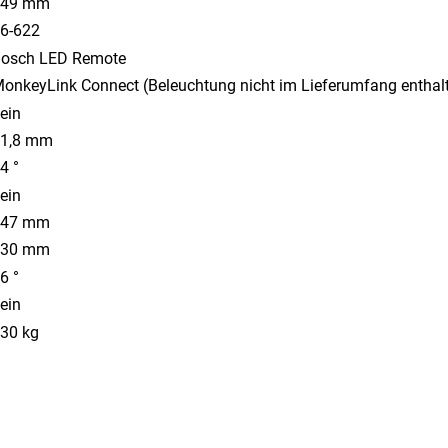
449 mm
6-622
osch LED Remote
onkeyLink Connect (Beleuchtung nicht im Lieferumfang enthal
ein
1,8 mm
4 °
ein
647 mm
130 mm
6 °
ein
30 kg