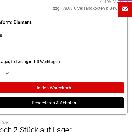
inkl. 19% MwSt.
zzgl. 78,99 €
Versandkosten & Gewicht
form:
Diamant
nt
Lager, Lieferung in 1-3 Werktagen
In den Warenkorb
Reservieren & Abholen
10675
och
2
Stück auf Lager