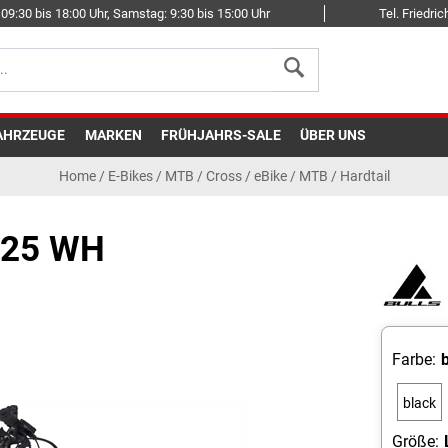
09:30 bis 18:00 Uhr, Samstag: 9:30 bis 15:00 Uhr
Tel. Friedr
AHRZEUGE
MARKEN
FRÜHJAHRS-SALE
ÜBER UNS
Home
/
E-Bikes
/
MTB / Cross
/
eBike / MTB / Hardtail
625 WH
Farbe:
black
matt
Größe: