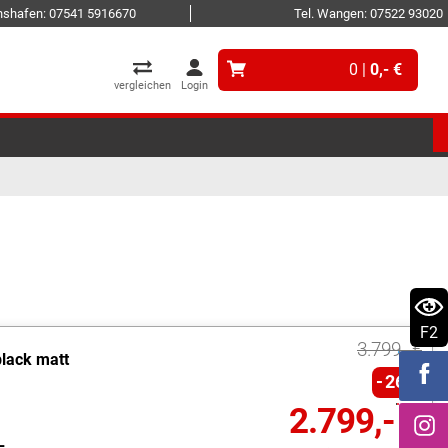
ichshafen: 07541 5916670
Tel. Wangen: 07522 93020
0 |
0,- €
vergleichen
Login
F2
3.799,- €
black matt
26%
2.799,- €
L