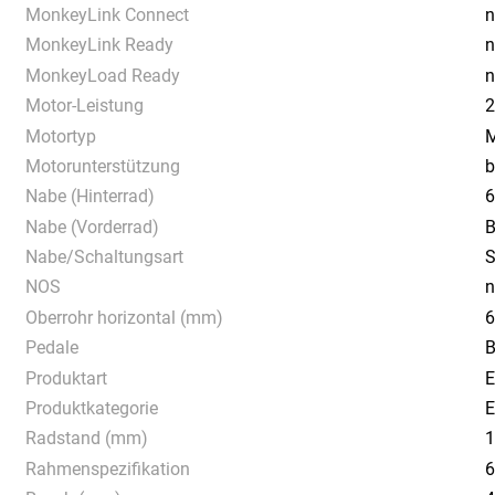
MonkeyLink Connect
n
MonkeyLink Ready
n
MonkeyLoad Ready
n
Motor-Leistung
2
Motortyp
M
Motorunterstützung
b
Nabe (Hinterrad)
6
Nabe (Vorderrad)
B
Nabe/Schaltungsart
S
NOS
n
Oberrohr horizontal (mm)
Pedale
B
Produktart
E
Produktkategorie
E
Radstand (mm)
Rahmenspezifikation
6