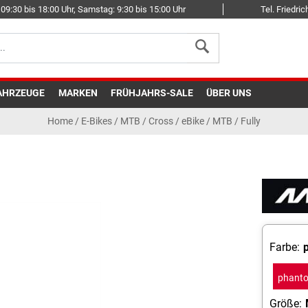
09:30 bis 18:00 Uhr, Samstag: 9:30 bis 15:00 Uhr
Tel. Friedr
AHRZEUGE
MARKEN
FRÜHJAHRS-SALE
ÜBER UNS
Home
/
E-Bikes
/
MTB / Cross
/
eBike / MTB / Fully
Farbe:
phant
blac
Größe: