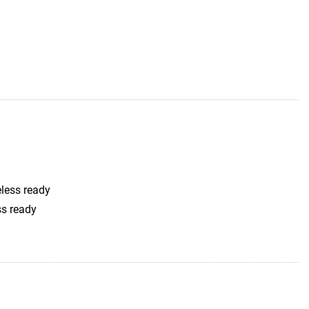
eless ready
ss ready