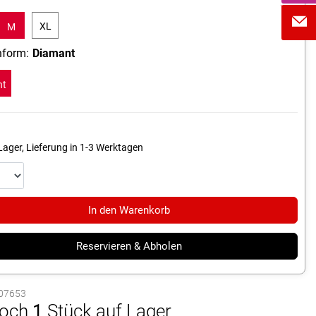
XL
M
form:
Diamant
nt
Lager, Lieferung in 1-3 Werktagen
In den Warenkorb
Reservieren & Abholen
1007653
och
1
Stück auf Lager