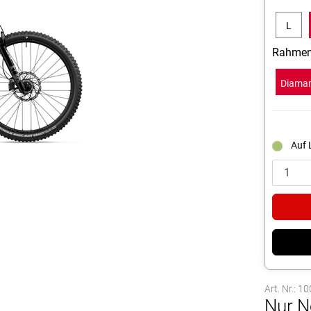
L
Rahmen
Diama
Auf 
Art. Nr.: 
Nur N