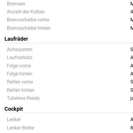
Bremsen
M
Anzahl der Kolben
4
Bremsscheibe vorne
M
Bremsscheibe hinten
M
Laufräder
Achssystem
S
Laufradsatz
A
Felge vorne
A
Felge hinten
A
Reifen vorne
S
Reifen hinten
S
Tubeless Ready
j
Cockpit
Lenker
A
Lenker Breite
8