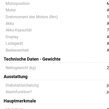
Motorposition
M
Motor
A
Drehmoment des Motors (Nm)
1
Akku
A
Akku-Kapazität
7
Display
A
Ladegerät
A
Bedieneinheit
A
Technische Daten - Gewichte
Nettogewicht (kg)
2
Ausstattung
Diebstahlsicherung
j
Alarmfunktion?
j
Hauptmerkmale