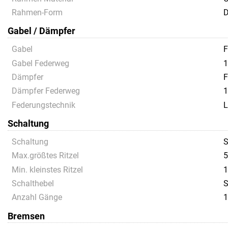
Rahmen-Form
D
Gabel / Dämpfer
Gabel
F
Gabel Federweg
1
Dämpfer
F
Dämpfer Federweg
1
Federungstechnik
L
Schaltung
Schaltung
S
Max.größtes Ritzel
5
Min. kleinstes Ritzel
1
Schalthebel
S
Anzahl Gänge
1
Bremsen