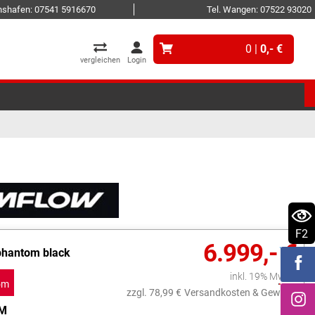
ichshafen: 07541 5916670
Tel. Wangen: 07522 93020
0 |
0,- €
vergleichen
Login
F2
6.999,- €
phantom black
inkl. 19% MwSt.
om
zzgl. 78,99 €
Versandkosten & Gewicht
k
M