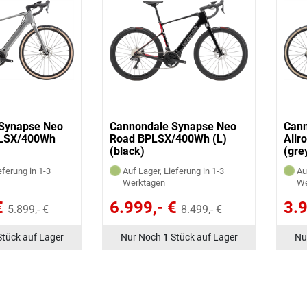
Synapse Neo
Cannondale Synapse Neo
Cann
PLSX/400Wh
Road BPLSX/400Wh (L)
Allr
(black)
(gre
eferung in 1-3
Auf Lager, Lieferung in 1-3
Au
Werktagen
We
€
6.999,- €
3.9
5.899,- €
8.499,- €
Stück auf Lager
Nur Noch
1
Stück auf Lager
Nu