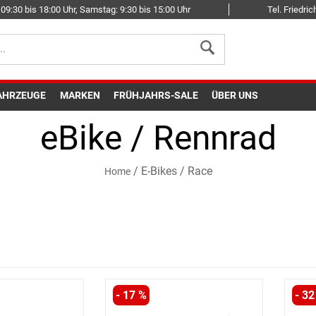
09:30 bis 18:00 Uhr, Samstag: 9:30 bis 15:00 Uhr
Tel. Friedr
AHRZEUGE
MARKEN
FRÜHJAHRS-SALE
ÜBER UNS
eBike / Rennrad
/
E-Bikes
/
Race
Home
- 17 %
- 32