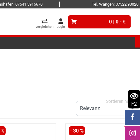
ichshafen: 07541 5916670
Tel. Wangen: 07522 93020
0 |
0,- €
vergleichen
Login
F2
 %
- 30 %