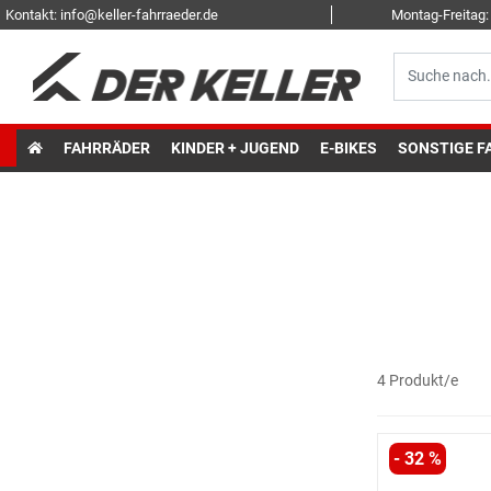
Kontakt: info@keller-fahrraeder.de
Montag-Freitag: 
FAHRRÄDER
KINDER + JUGEND
E-BIKES
SONSTIGE F
4 Produkt/e
- 32 %