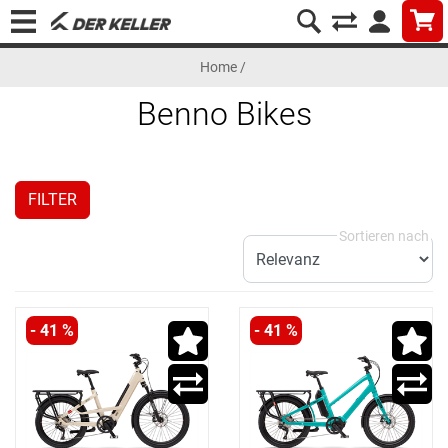
Home
/
Benno Bikes
FILTER
- 41 %
- 41 %