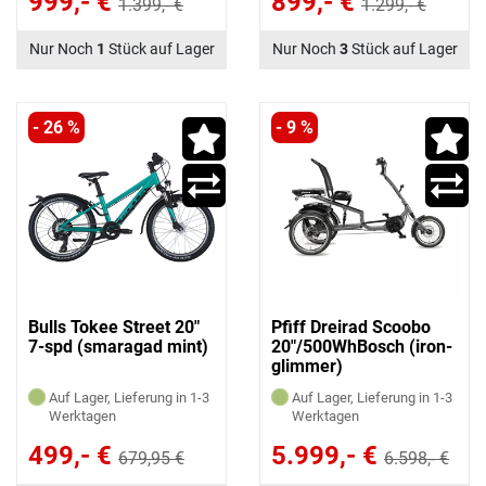
999,- €
899,- €
1.399,- €
1.299,- €
Nur Noch
1
Stück auf Lager
Nur Noch
3
Stück auf Lager
- 26 %
- 9 %
Bulls Tokee Street 20"
Pfiff Dreirad Scoobo
7-spd (smaragad mint)
20"/500WhBosch (iron-
glimmer)
Auf Lager, Lieferung in 1-3
Auf Lager, Lieferung in 1-3
Werktagen
Werktagen
499,- €
5.999,- €
679,95 €
6.598,- €