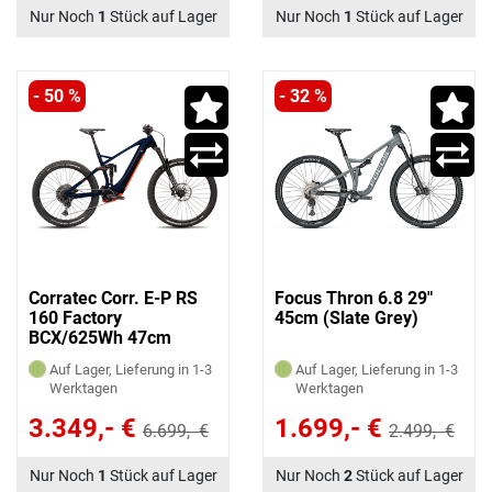
Nur Noch
1
Stück auf Lager
Nur Noch
1
Stück auf Lager
- 50 %
- 32 %
Corratec Corr. E-P RS
Focus Thron 6.8 29"
160 Factory
45cm (Slate Grey)
BCX/625Wh 47cm
blue/gray/
Auf Lager, Lieferung in 1-3
Auf Lager, Lieferung in 1-3
(blue/gray/orange)
Werktagen
Werktagen
3.349,- €
1.699,- €
6.699,- €
2.499,- €
Nur Noch
1
Stück auf Lager
Nur Noch
2
Stück auf Lager